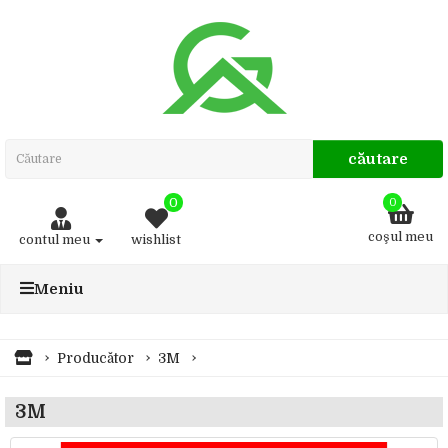
căutare
0
0
coşul meu
contul meu
wishlist
Meniu
Producător
3M
3M