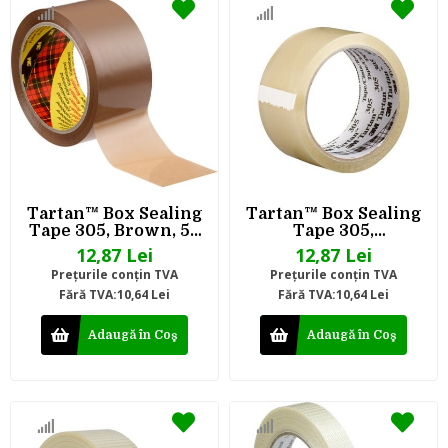
Tartan™ Box Sealing
Tartan™ Box Sealing
Tape 305, Brown, 50
Tape 305,
mm x 66 m
Transparent, 50 mm
12,87 Lei
12,87 Lei
x 66 m
Preţurile conţin TVA
Preţurile conţin TVA
Fără TVA:10,64 Lei
Fără TVA:10,64 Lei
Adaugă în Coş
Adaugă în Coş