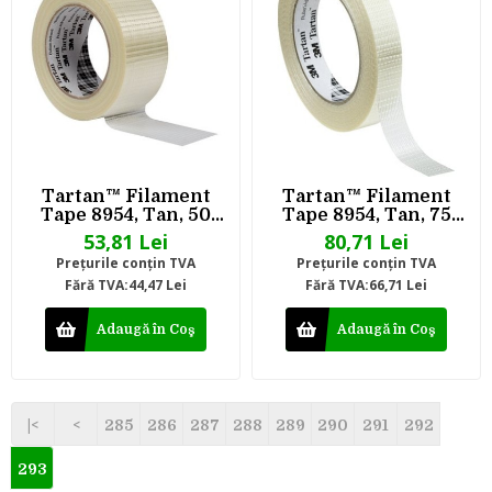
Tartan™ Filament
Tartan™ Filament
Tape 8954, Tan, 50
Tape 8954, Tan, 75
mm x 50 m, 0.125 mm
mm x 50 m, 0.125 mm
53,81 Lei
80,71 Lei
Preţurile conţin TVA
Preţurile conţin TVA
Fără TVA:44,47 Lei
Fără TVA:66,71 Lei
Adaugă în Coş
Adaugă în Coş
|<
<
285
286
287
288
289
290
291
292
293