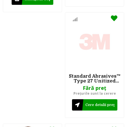
Standard Abrasives™
Type 27 Unitized
Wheel 811632, 632 4-
Fără preţ
1/2 in x 1/2 in x 7/8 in
Preţurile sunt la cerere
Cere detalii preţ