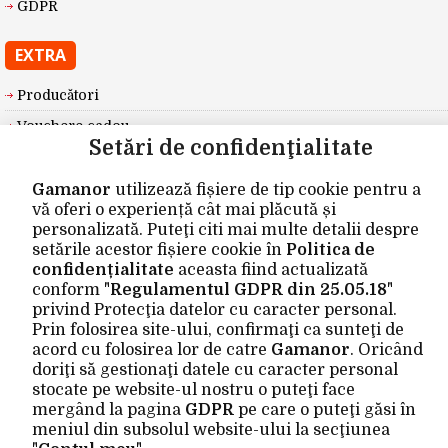
GDPR
EXTRA
Producători
Vouchere cadou
Setări de confidenţialitate
Oferte speciale
Gamanor
utilizează fișiere de tip cookie pentru a
CONTUL MEU
vă oferi o experiență cât mai plăcută și
personalizată. Puteţi citi mai multe detalii despre
Contul meu
setările acestor fișiere cookie în
Politica de
confidențialitate
aceasta fiind actualizată
Istoric comenzi
conform "
Regulamentul GDPR din 25.05.18
"
Wishlist
privind Protecţia datelor cu caracter personal.
Prin folosirea site-ului, confirmaţi ca sunteţi de
Newsletter
acord cu folosirea lor de catre
Gamanor
. Oricând
doriţi să gestionaţi datele cu caracter personal
Site realizat de
Gamanor © 2026
stocate pe website-ul nostru o puteţi face
mergând la pagina
GDPR
pe care o puteţi găsi în
meniul din subsolul website-ului la secţiunea