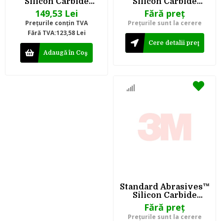
Silicon Carbide
Silicon Carbide
Unitized Wheel
Unitized Wheel
149,53 Lei
Fără preţ
863274, 632 6 in x 1/4
873259, 732 4 in x 3/4
Preţurile conţin TVA
Preţurile sunt la cerere
in x 1 in
in x 1/4 in
Fără TVA:123,58 Lei
Cere detalii preţ
Adaugă în Coş
Standard Abrasives™
Silicon Carbide
Unitized Wheel
Fără preţ
873272, 732, 150 mm
Preţurile sunt la cerere
x 3 mm x 25 mm