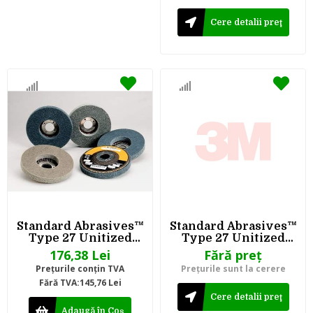
Cere detalii preţ
Standard Abrasives™
Standard Abrasives™
Type 27 Unitized
Type 27 Unitized
Wheel 811524, 524, 115
Wheel 811532, 532 4-
176,38 Lei
Fără preţ
mm x 13 mm x 22 mm
1/2 in x 1/2 in x 7/8 in
Preţurile conţin TVA
Preţurile sunt la cerere
Fără TVA:145,76 Lei
Cere detalii preţ
Adaugă în Coş