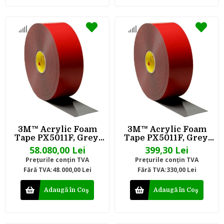
3M™ Acrylic Foam
3M™ Acrylic Foam
Tape PX5011F, Grey,
Tape PX5011F, Grey,
1.14 mm, 1230 mm x
1.14 mm, 8 mm x 50 m
58.080,00 Lei
399,30 Lei
66 m
Preţurile conţin TVA
Preţurile conţin TVA
Fără TVA:48.000,00 Lei
Fără TVA:330,00 Lei
Adaugă în Coş
Adaugă în Coş