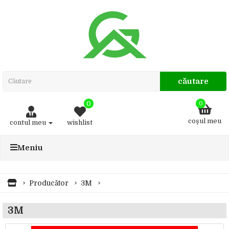
căutare
0
0
coşul meu
contul meu
wishlist
Meniu
Producător
3M
3M