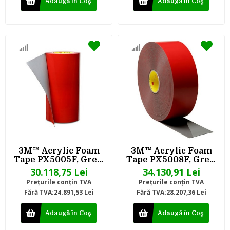
Adaugă în Coş
Adaugă în Coş
3M™ Acrylic Foam
3M™ Acrylic Foam
Tape PX5005F, Grey,
Tape PX5008F, Grey,
0.5 mm, 1230 mm x 66
0.8 mm, 1230 mm x 66
30.118,75 Lei
34.130,91 Lei
m
m
Preţurile conţin TVA
Preţurile conţin TVA
Fără TVA:24.891,53 Lei
Fără TVA:28.207,36 Lei
Adaugă în Coş
Adaugă în Coş