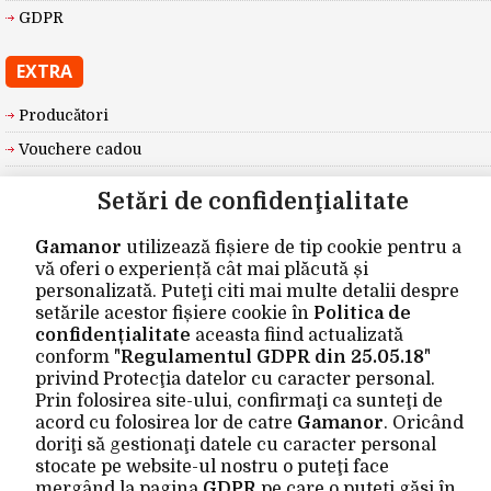
GDPR
EXTRA
Producători
Vouchere cadou
Oferte speciale
Setări de confidenţialitate
CONTUL MEU
Gamanor
utilizează fișiere de tip cookie pentru a
vă oferi o experiență cât mai plăcută și
Contul meu
personalizată. Puteţi citi mai multe detalii despre
setările acestor fișiere cookie în
Politica de
Istoric comenzi
confidențialitate
aceasta fiind actualizată
Wishlist
conform "
Regulamentul GDPR din 25.05.18
"
privind Protecţia datelor cu caracter personal.
Newsletter
Prin folosirea site-ului, confirmaţi ca sunteţi de
acord cu folosirea lor de catre
Gamanor
. Oricând
Site realizat de
Gamanor © 2026
doriţi să gestionaţi datele cu caracter personal
stocate pe website-ul nostru o puteţi face
mergând la pagina
GDPR
pe care o puteţi găsi în