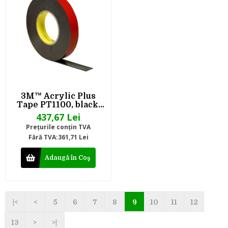
3M™ Acrylic Plus
Tape PT1100, black,
1.14 mm, 16 mm x 20
437,67 Lei
m
Preţurile conţin TVA
Fără TVA:361,71 Lei
Adaugă în Coş
|<
<
5
6
7
8
9
10
11
12
13
>
>|