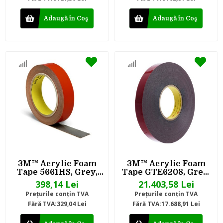
Adaugă în Coş
Adaugă în Coş
3M™ Acrylic Foam
3M™ Acrylic Foam
Tape 5661HS, Grey,
Tape GTE6208, Grey,
1.0 mm, 7 mm x 50 m
0.8 mm, 1180 mm x 66
398,14 Lei
21.403,58 Lei
m
Preţurile conţin TVA
Preţurile conţin TVA
Fără TVA:329,04 Lei
Fără TVA:17.688,91 Lei