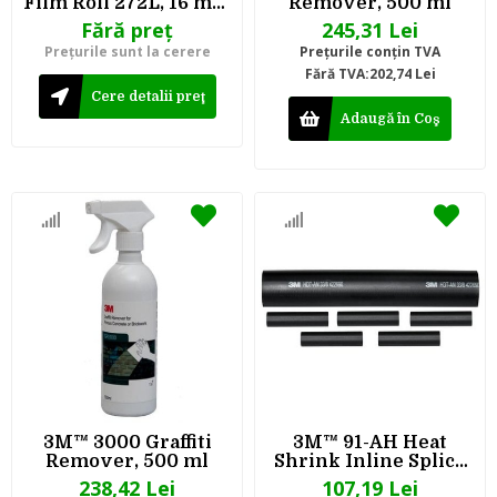
Film Roll 272L, 16 mm
Remover, 500 ml
x 275 m x 25.4 mm, 20
Fără preţ
245,31 Lei
µm, N20
Preţurile sunt la cerere
Preţurile conţin TVA
Fără TVA:202,74 Lei
Cere detalii preţ
Adaugă în Coş
3M™ 3000 Graffiti
3M™ 91-AH Heat
Remover, 500 ml
Shrink Inline Splice
Sleeve Kit, 20-5N
238,42 Lei
107,19 Lei