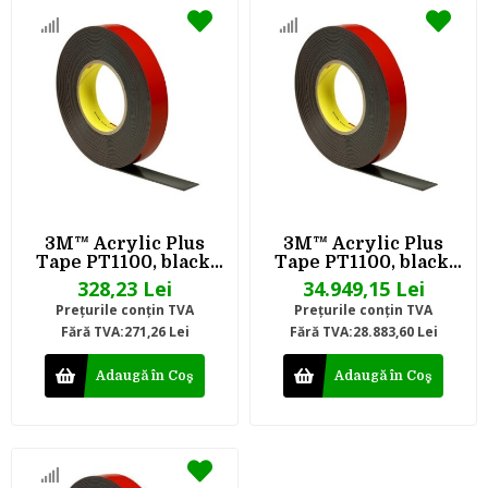
3M™ Acrylic Plus
3M™ Acrylic Plus
Tape PT1100, black,
Tape PT1100, black,
1.14 mm, 12 mm x 20
1.14 mm, 1220 mm x
328,23 Lei
34.949,15 Lei
m
66 m
Preţurile conţin TVA
Preţurile conţin TVA
Fără TVA:271,26 Lei
Fără TVA:28.883,60 Lei
Adaugă în Coş
Adaugă în Coş