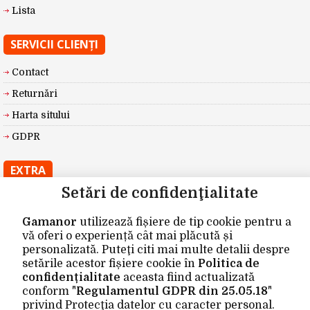
Lista
SERVICII CLIENŢI
Contact
Returnări
Harta sitului
GDPR
EXTRA
Setări de confidenţialitate
Producători
Vouchere cadou
Gamanor
utilizează fișiere de tip cookie pentru a
vă oferi o experiență cât mai plăcută și
Oferte speciale
personalizată. Puteţi citi mai multe detalii despre
setările acestor fișiere cookie în
Politica de
CONTUL MEU
confidențialitate
aceasta fiind actualizată
conform "
Regulamentul GDPR din 25.05.18
"
Contul meu
privind Protecţia datelor cu caracter personal.