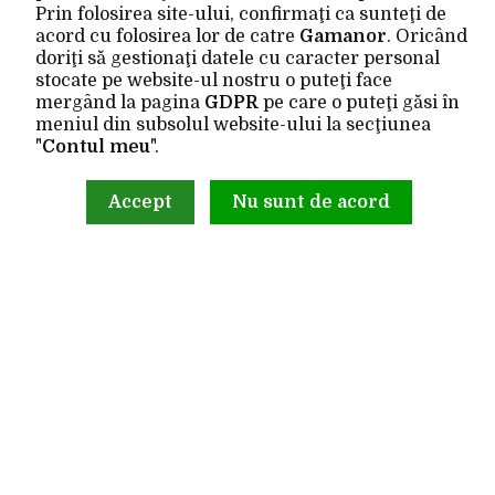
Prin folosirea site-ului, confirmaţi ca sunteţi de
Istoric comenzi
acord cu folosirea lor de catre
Gamanor
. Oricând
Wishlist
doriţi să gestionaţi datele cu caracter personal
stocate pe website-ul nostru o puteţi face
Newsletter
mergând la pagina
GDPR
pe care o puteţi găsi în
meniul din subsolul website-ului la secţiunea
Site realizat de
Gamanor © 2026
"
Contul meu
".
Accept
Nu sunt de acord