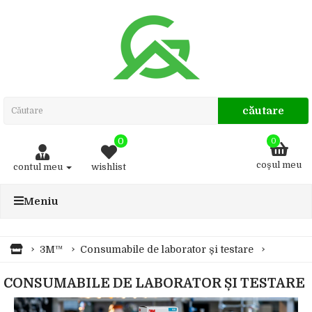
căutare
0
0
coşul meu
contul meu
wishlist
Meniu
3M™
Consumabile de laborator și testare
CONSUMABILE DE LABORATOR ȘI TESTARE