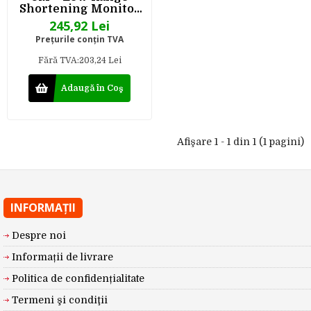
Shortening Monitor
Strips, 50
245,92 Lei
Strips/Tube, 4
Preţurile conţin TVA
Tubes/Case
Fără TVA:203,24 Lei
Adaugă în Coş
Afişare 1 - 1 din 1 (1 pagini)
INFORMAŢII
Despre noi
Informații de livrare
Politica de confidențialitate
Termeni şi condiţii