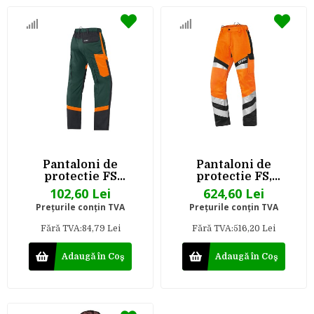
Pantaloni de
Pantaloni de
protectie FS
protectie FS,
PROTECT
vizibilitate ridicata
102,60 Lei
624,60 Lei
Preţurile conţin TVA
Preţurile conţin TVA
Fără TVA:84,79 Lei
Fără TVA:516,20 Lei
Adaugă în Coş
Adaugă în Coş