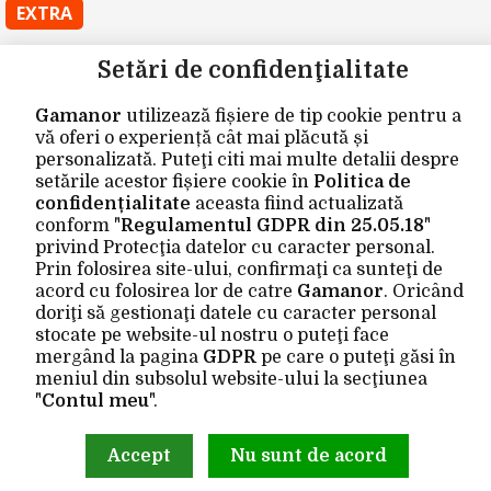
EXTRA
Producători
Setări de confidenţialitate
Vouchere cadou
Gamanor
utilizează fișiere de tip cookie pentru a
Oferte speciale
vă oferi o experiență cât mai plăcută și
personalizată. Puteţi citi mai multe detalii despre
CONTUL MEU
setările acestor fișiere cookie în
Politica de
confidențialitate
aceasta fiind actualizată
Contul meu
conform "
Regulamentul GDPR din 25.05.18
"
privind Protecţia datelor cu caracter personal.
Istoric comenzi
Prin folosirea site-ului, confirmaţi ca sunteţi de
Wishlist
acord cu folosirea lor de catre
Gamanor
. Oricând
doriţi să gestionaţi datele cu caracter personal
Newsletter
stocate pe website-ul nostru o puteţi face
mergând la pagina
GDPR
pe care o puteţi găsi în
Site realizat de
Gamanor © 2026
meniul din subsolul website-ului la secţiunea
"
Contul meu
".
Accept
Nu sunt de acord