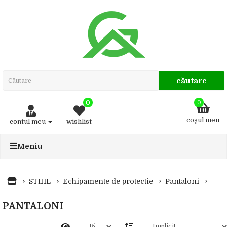
căutare
0
0
coşul meu
contul meu
wishlist
Meniu
STIHL
Echipamente de protectie
Pantaloni
PANTALONI