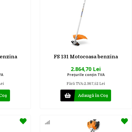
benzina
FS 131 Motocoasa benzina
2.864,70 Lei
VA
Preţurile conţin TVA
Lei
Fără TVA:2.367,52 Lei
 Coş
Adaugă în Coş