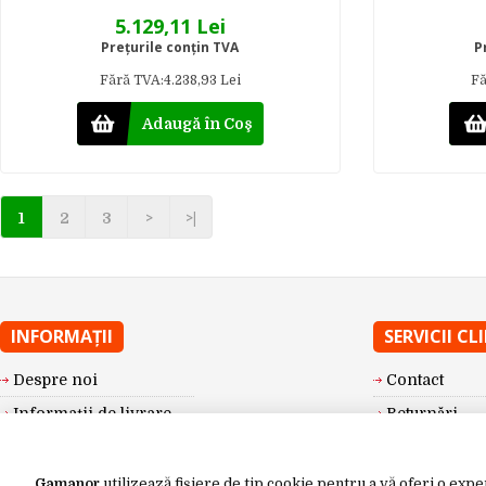
5.129,11 Lei
Preţurile conţin TVA
P
Fără TVA:4.238,93 Lei
Fă
Adaugă în Coş
1
2
3
>
>|
INFORMAŢII
SERVICII CL
Despre noi
Contact
Informații de livrare
Returnări
Politica de
Harta sitului
confidențialitate
GDPR
Gamanor
utilizează fișiere de tip cookie pentru a vă oferi o expe