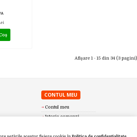
VA
Lei
 Coş
Afişare 1 - 15 din 34 (3 pagini)
CONTUL MEU
Contul meu
Istoric comenzi
Wishlist
Newsletter
spre setările acestor fișiere cookie în
Politica de confidențialitate