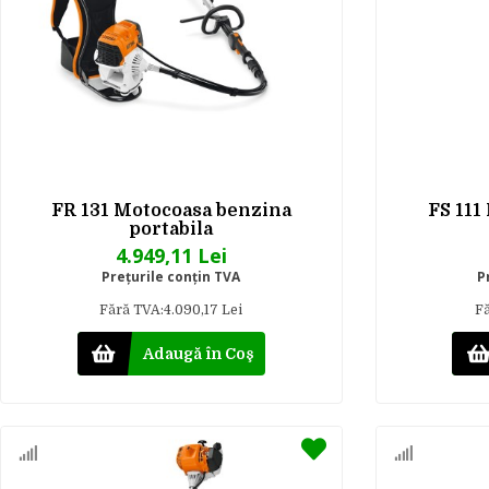
FR 131 Motocoasa benzina
FS 111
portabila
4.949,11 Lei
Preţurile conţin TVA
P
Fără TVA:4.090,17 Lei
Fă
Adaugă în Coş