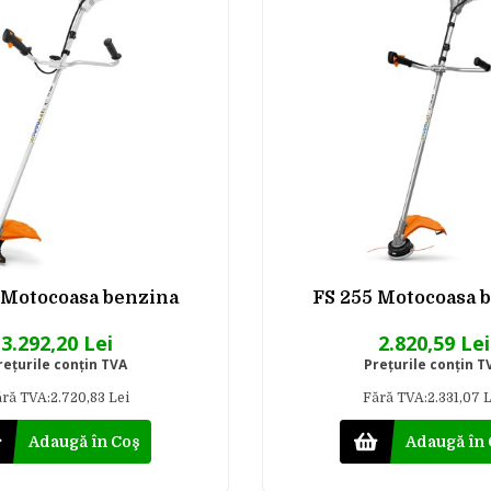
 Motocoasa benzina
FS 255 Motocoasa 
3.292,20 Lei
2.820,59 Lei
reţurile conţin TVA
Preţurile conţin T
ră TVA:2.720,83 Lei
Fără TVA:2.331,07 L
Adaugă în Coş
Adaugă în