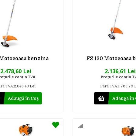
 Motocoasa benzina
FS 120 Motocoasa 
2.478,60 Lei
2.136,61 Lei
reţurile conţin TVA
Preţurile conţin T
ră TVA:2.048,43 Lei
Fără TVA:1.765,79 
Adaugă în Coş
Adaugă în