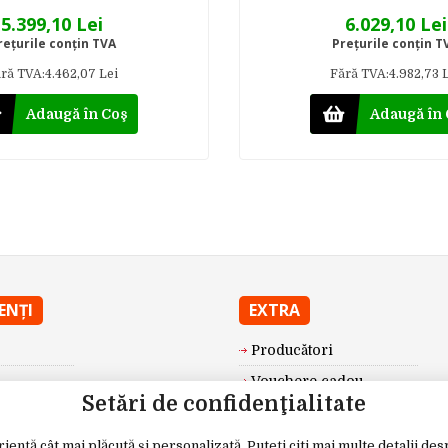
5.399,10 Lei
6.029,10 Lei
reţurile conţin TVA
Preţurile conţin T
ră TVA:4.462,07 Lei
Fără TVA:4.982,73 
Adaugă în Coş
Adaugă în
IENŢI
EXTRA
Producători
Vouchere cadou
Setări de confidenţialitate
Oferte speciale
riență cât mai plăcută și personalizată. Puteţi citi mai multe detalii de