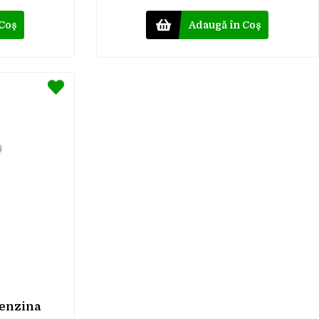
 Coş
Adaugă în Coş
benzina