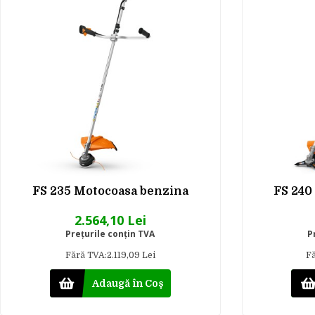
FS 235 Motocoasa benzina
FS 240
2.564,10 Lei
Preţurile conţin TVA
P
Fără TVA:2.119,09 Lei
Fă
Adaugă în Coş