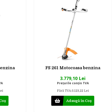
benzina
FS 261 Motocoasa benzina
3.779,10 Lei
VA
Preţurile conţin TVA
ei
Fără TVA:3.123,22 Lei
 Coş
Adaugă în Coş