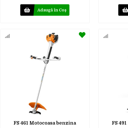
Adaugă în Coş
FS 461 Motocoasa benzina
FS 491