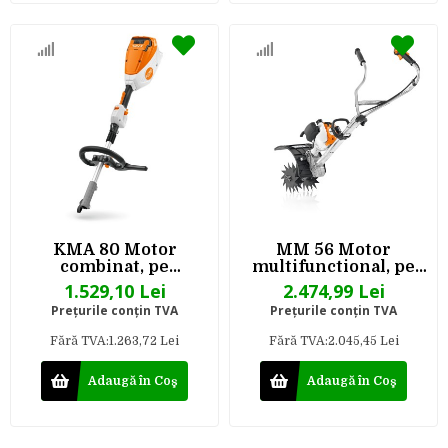
KMA 80 Motor
MM 56 Motor
combinat, pe
multifunctional, pe
acumulator - Sistem
benzina
1.529,10 Lei
2.474,99 Lei
AK
Preţurile conţin TVA
Preţurile conţin TVA
Fără TVA:1.263,72 Lei
Fără TVA:2.045,45 Lei
Adaugă în Coş
Adaugă în Coş