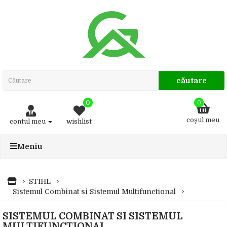
căutare
0
0
coşul meu
contul meu
wishlist
Meniu
STIHL
Sistemul Combinat si Sistemul Multifunctional
SISTEMUL COMBINAT SI SISTEMUL
MULTIFUNCTIONAL