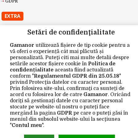
GDPR
EXTRA
Producători
Setări de confidenţialitate
Vouchere cadou
Gamanor
utilizează fișiere de tip cookie pentru a
Oferte speciale
vă oferi o experiență cât mai plăcută și
personalizată. Puteţi citi mai multe detalii despre
CONTUL MEU
setările acestor fișiere cookie în
Politica de
confidențialitate
aceasta fiind actualizată
Contul meu
conform "
Regulamentul GDPR din 25.05.18
"
privind Protecţia datelor cu caracter personal.
Istoric comenzi
Prin folosirea site-ului, confirmaţi ca sunteţi de
Wishlist
acord cu folosirea lor de catre
Gamanor
. Oricând
doriţi să gestionaţi datele cu caracter personal
Newsletter
stocate pe website-ul nostru o puteţi face
mergând la pagina
GDPR
pe care o puteţi găsi în
Site realizat de
Gamanor © 2026
meniul din subsolul website-ului la secţiunea
"
Contul meu
".