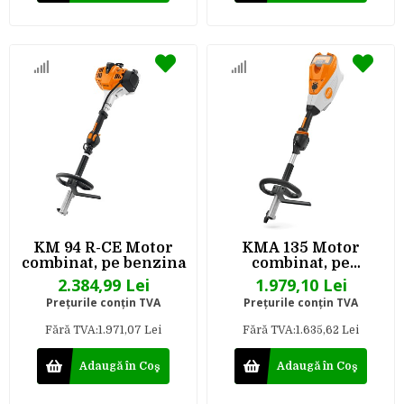
KM 94 R-CE Motor
KMA 135 Motor
combinat, pe benzina
combinat, pe
acumulator - Sistem
2.384,99 Lei
1.979,10 Lei
AP
Preţurile conţin TVA
Preţurile conţin TVA
Fără TVA:1.971,07 Lei
Fără TVA:1.635,62 Lei
Adaugă în Coş
Adaugă în Coş