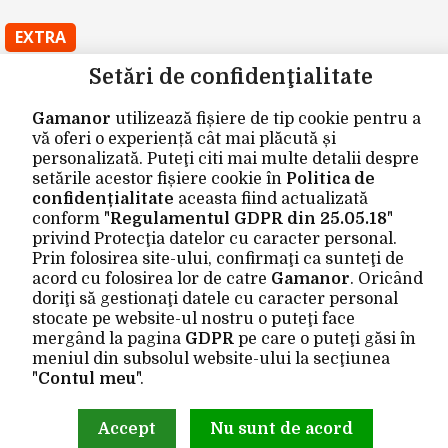
EXTRA
Setări de confidenţialitate
Producători
Vouchere cadou
Gamanor
utilizează fișiere de tip cookie pentru a
vă oferi o experiență cât mai plăcută și
Oferte speciale
personalizată. Puteţi citi mai multe detalii despre
setările acestor fișiere cookie în
Politica de
CONTUL MEU
confidențialitate
aceasta fiind actualizată
conform "
Regulamentul GDPR din 25.05.18
"
Contul meu
privind Protecţia datelor cu caracter personal.
Prin folosirea site-ului, confirmaţi ca sunteţi de
Istoric comenzi
acord cu folosirea lor de catre
Gamanor
. Oricând
Wishlist
doriţi să gestionaţi datele cu caracter personal
stocate pe website-ul nostru o puteţi face
Newsletter
mergând la pagina
GDPR
pe care o puteţi găsi în
meniul din subsolul website-ului la secţiunea
Site realizat de
Gamanor © 2026
"
Contul meu
".
Accept
Nu sunt de acord