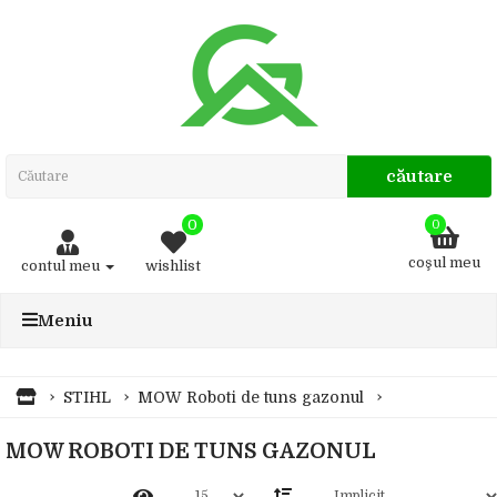
căutare
0
0
coşul meu
contul meu
wishlist
Meniu
STIHL
MOW Roboti de tuns gazonul
MOW ROBOTI DE TUNS GAZONUL