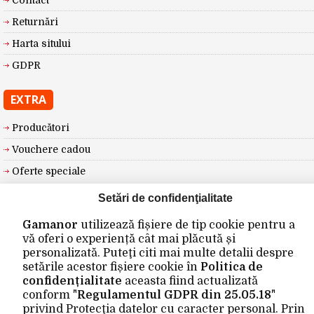
Contact
Returnări
Harta sitului
GDPR
EXTRA
Producători
Vouchere cadou
Oferte speciale
Setări de confidenţialitate
CONTUL MEU
Gamanor
utilizează fișiere de tip cookie pentru a
Contul meu
vă oferi o experiență cât mai plăcută și
personalizată. Puteţi citi mai multe detalii despre
Istoric comenzi
setările acestor fișiere cookie în
Politica de
Wishlist
confidențialitate
aceasta fiind actualizată
conform "
Regulamentul GDPR din 25.05.18
"
Newsletter
privind Protecţia datelor cu caracter personal. Prin