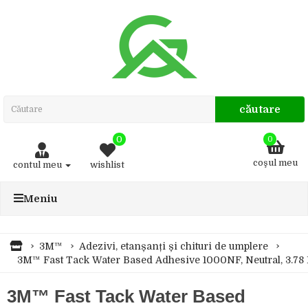
căutare
0
0
coşul meu
contul meu
wishlist
Meniu
3M™
Adezivi, etanșanți și chituri de umplere
3M™ Fast Tack Water Based Adhesive 1000NF, Neutral, 3.78 
3M™ Fast Tack Water Based