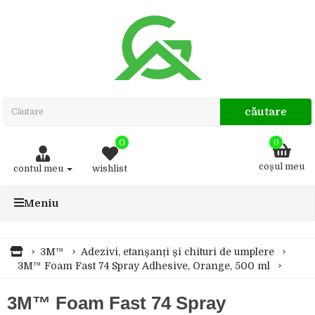
căutare
0
0
coşul meu
contul meu
wishlist
Meniu
3M™
Adezivi, etanșanți și chituri de umplere
3M™ Foam Fast 74 Spray Adhesive, Orange, 500 ml
3M™ Foam Fast 74 Spray