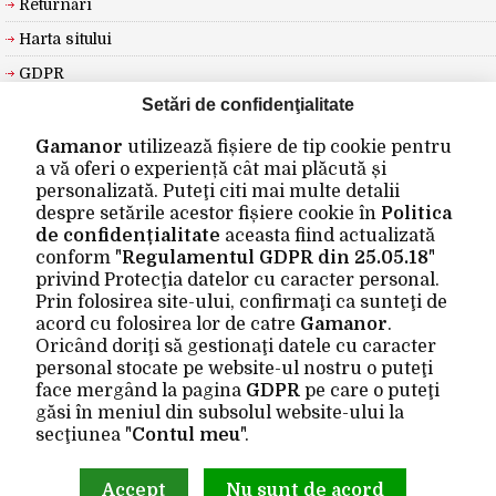
Returnări
Harta sitului
GDPR
Setări de confidenţialitate
EXTRA
Gamanor
utilizează fișiere de tip cookie pentru
a vă oferi o experiență cât mai plăcută și
Producători
personalizată. Puteţi citi mai multe detalii
Vouchere cadou
despre setările acestor fișiere cookie în
Politica
de confidențialitate
aceasta fiind actualizată
Oferte speciale
conform "
Regulamentul GDPR din 25.05.18
"
privind Protecţia datelor cu caracter personal.
CONTUL MEU
Prin folosirea site-ului, confirmaţi ca sunteţi de
acord cu folosirea lor de catre
Gamanor
.
Contul meu
Oricând doriţi să gestionaţi datele cu caracter
personal stocate pe website-ul nostru o puteţi
Istoric comenzi
face mergând la pagina
GDPR
pe care o puteţi
Wishlist
găsi în meniul din subsolul website-ului la
secţiunea "
Contul meu
".
Newsletter
Accept
Nu sunt de acord
Site realizat de
Gamanor © 2026