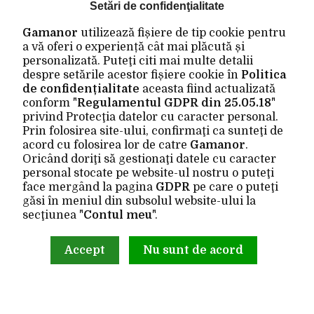
Setări de confidenţialitate
EXTRA
Gamanor
utilizează fișiere de tip cookie pentru
a vă oferi o experiență cât mai plăcută și
Producători
personalizată. Puteţi citi mai multe detalii
Vouchere cadou
despre setările acestor fișiere cookie în
Politica
de confidențialitate
aceasta fiind actualizată
Oferte speciale
conform "
Regulamentul GDPR din 25.05.18
"
privind Protecţia datelor cu caracter personal.
CONTUL MEU
Prin folosirea site-ului, confirmaţi ca sunteţi de
acord cu folosirea lor de catre
Gamanor
.
Contul meu
Oricând doriţi să gestionaţi datele cu caracter
personal stocate pe website-ul nostru o puteţi
Istoric comenzi
face mergând la pagina
GDPR
pe care o puteţi
Wishlist
găsi în meniul din subsolul website-ului la
secţiunea "
Contul meu
".
Newsletter
Accept
Nu sunt de acord
Site realizat de
Gamanor © 2026