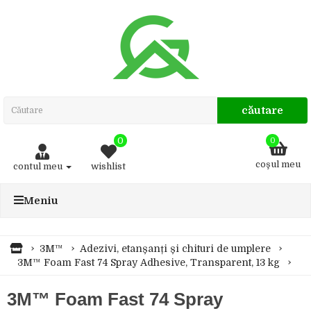
căutare
0
0
coşul meu
contul meu
wishlist
Meniu
3M™
Adezivi, etanșanți și chituri de umplere
3M™ Foam Fast 74 Spray Adhesive, Transparent, 13 kg
3M™ Foam Fast 74 Spray