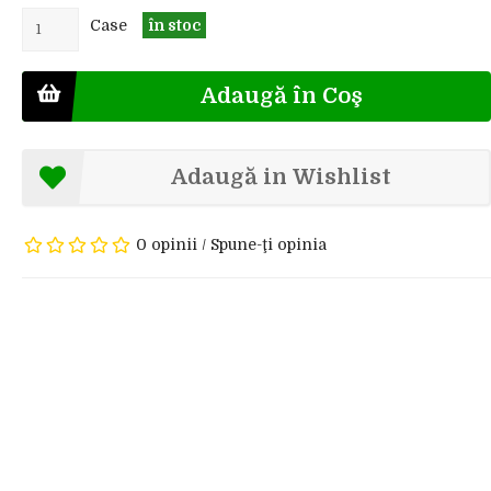
Case
în stoc
Adaugă în Coş
Adaugă in Wishlist
0 opinii
/
Spune-ţi opinia