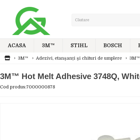
ACASA
3M™
STIHL
BOSCH
3M™
Adezivi, etanșanți și chituri de umplere
3M™ 
3M™ Hot Melt Adhesive 3748Q, Whit
Cod produs:7000000878