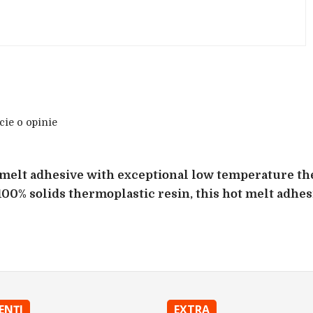
cie o opinie
 melt adhesive with exceptional low temperature the
00% solids thermoplastic resin, this hot melt adhesiv
IENŢI
EXTRA