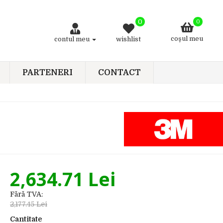
0
0
coşul meu
contul meu
wishlist
PARTENERI
CONTACT
2,634.71 Lei
Fără TVA:
2,177.45 Lei
Cantitate