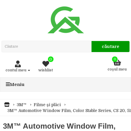
căutare
0
0
coşul meu
contul meu
wishlist
Meniu
3M™
Filme și plăci
3M™ Automotive Window Film, Color Stable Series, CS 20, 5
3M™ Automotive Window Film,