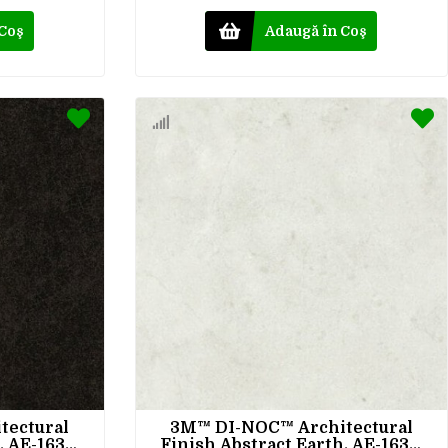
 Coş
Adaugă în Coş
tectural
3M™ DI-NOC™ Architectural
, AE-1636,
Finish Abstract Earth, AE-1637,