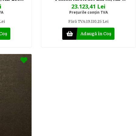
 m
2162MT, 1220 mm x 50 m
i
23.123,41 Lei
VA
Preţurile conţin TVA
Lei
Fără TVA:19.110,25 Lei
 Coş
Adaugă în Coş