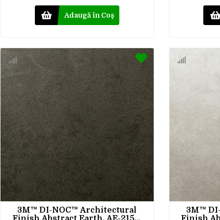
Adaugă în Coş
3M™ DI-NOC™ Architectural
3M™ DI-
Finish Abstract Earth, AE-2159,
Finish Ab