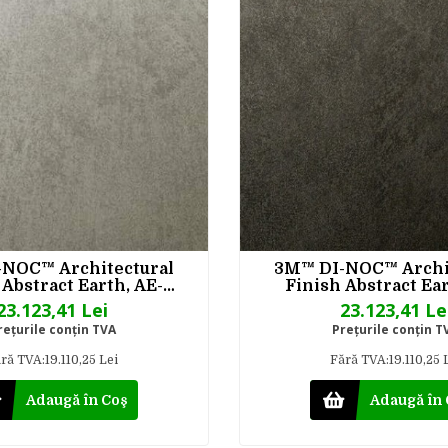
NOC™ Architectural
3M™ DI-NOC™ Archi
 Abstract Earth, AE-
Finish Abstract Ear
T, 1220 mm x 50 m
2153MT, 1220 mm 
23.123,41 Lei
23.123,41 Le
reţurile conţin TVA
Preţurile conţin T
ră TVA:19.110,25 Lei
Fără TVA:19.110,25 
Adaugă în Coş
Adaugă în