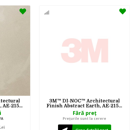
tectural
3M™ DI-NOC™ Architectural
, AE-2157,
Finish Abstract Earth, AE-2158,
 m
1220 mm x 50 m
i
Fără preţ
VA
Preţurile sunt la cerere
Lei