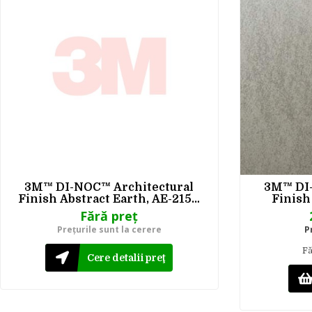
3M™ DI-NOC™ Architectural
3M™ DI-
Finish Abstract Earth, AE-2151,
Finish
1220 mm x 50 m
2152M
Fără preţ
Preţurile sunt la cerere
P
Fă
Cere detalii preţ