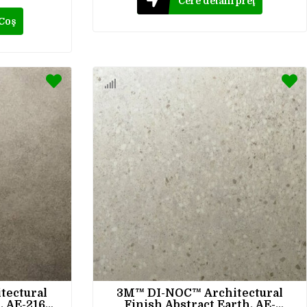
Cere detalii preţ
 Coş
tectural
3M™ DI-NOC™ Architectural
, AE-2161,
Finish Abstract Earth, AE-