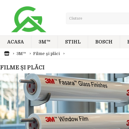
ACASA
3M™
STIHL
BOSCH
3M™
Filme și plăci
FILME ȘI PLĂCI