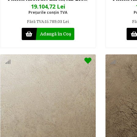
1220 mm x 50 m
1
19.104,72 Lei
Preţurile conţin TVA
P
Fără TVA:15.789,03 Lei
Fă
Adaugă în Coş