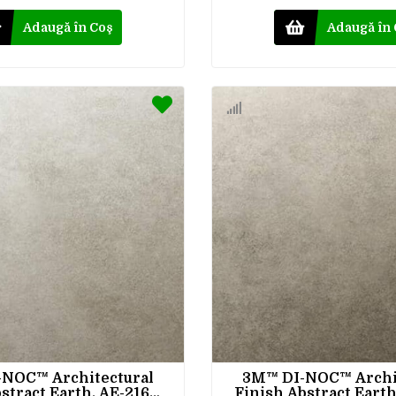
Adaugă în Coş
Adaugă în
NOC™ Architectural
3M™ DI-NOC™ Archi
stract Earth, AE-2160,
Finish Abstract Earth