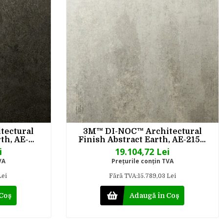
tectural
3M™ DI-NOC™ Architectural
th, AE-
Finish Abstract Earth, AE-2154,
x 50 m
1220 mm x 50 m
i
19.104,72 Lei
VA
Preţurile conţin TVA
Lei
Fără TVA:15.789,03 Lei
 Coş
Adaugă în Coş