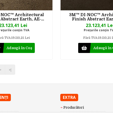
NOC™ Architectural
3M™ DI-NOC™ Archi
 Abstract Earth, AE-
Finish Abstract Ear
T, 1220 mm x 50 m
2165MT, 1220 mm 
23.123,41 Lei
23.123,41 Le
reţurile conţin TVA
Preţurile conţin T
ră TVA:19.110,25 Lei
Fără TVA:19.110,25 
Adaugă în Coş
Adaugă în
>
>|
IENŢI
EXTRA
Producători