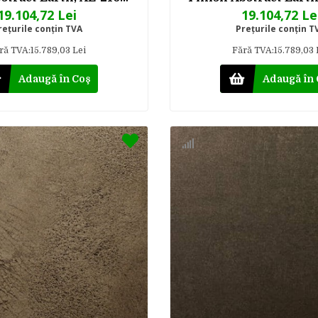
220 mm x 50 m
1220 mm x 50
19.104,72 Lei
19.104,72 Le
reţurile conţin TVA
Preţurile conţin T
ră TVA:15.789,03 Lei
Fără TVA:15.789,03 
Adaugă în Coş
Adaugă în