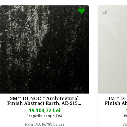
3M™ DI-NOC™ Architectural
3M™ DI-
Finish Abstract Earth, AE-2155,
Finish Ab
1220 mm x 50 m
1
19.104,72 Lei
Preţurile conţin TVA
P
Fără TVA:15.789,03 Lei
Fă