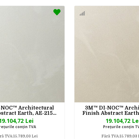
NOC™ Architectural
3M™ DI-NOC™ Archi
stract Earth, AE-2156,
Finish Abstract Earth
220 mm x 50 m
1220 mm x 50
19.104,72 Lei
19.104,72 Le
reţurile conţin TVA
Preţurile conţin T
ră TVA:15.789,03 Lei
Fără TVA:15.789,03 