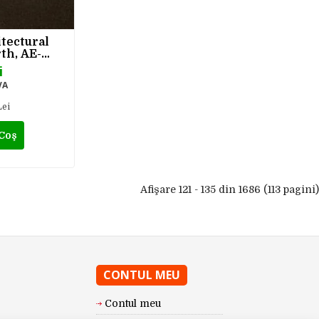
tectural
th, AE-
x 50 m
i
VA
Lei
 Coş
Afişare 121 - 135 din 1686 (113 pagini)
CONTUL MEU
Contul meu