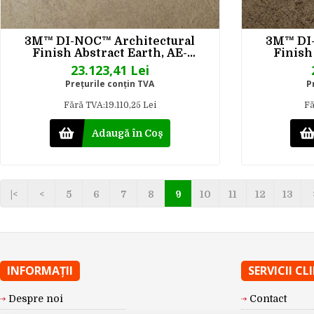
3M™ DI-NOC™ Architectural
3M™ DI-
Finish Abstract Earth, AE-
Finish
2163MT, 1220 mm x 50 m
2164M
23.123,41 Lei
Preţurile conţin TVA
P
Fără TVA:19.110,25 Lei
Fă
Adaugă în Coş
|<
<
5
6
7
8
9
10
11
12
13
INFORMAŢII
SERVICII CL
Despre noi
Contact