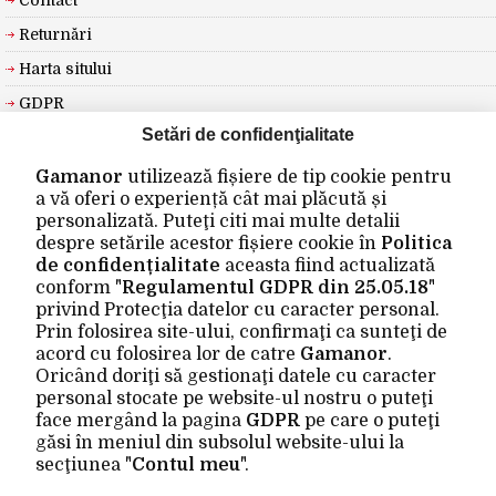
Contact
Returnări
Harta sitului
GDPR
Setări de confidenţialitate
EXTRA
Gamanor
utilizează fișiere de tip cookie pentru
a vă oferi o experiență cât mai plăcută și
Producători
personalizată. Puteţi citi mai multe detalii
Vouchere cadou
despre setările acestor fișiere cookie în
Politica
de confidențialitate
aceasta fiind actualizată
Oferte speciale
conform "
Regulamentul GDPR din 25.05.18
"
privind Protecţia datelor cu caracter personal.
CONTUL MEU
Prin folosirea site-ului, confirmaţi ca sunteţi de
acord cu folosirea lor de catre
Gamanor
.
Contul meu
Oricând doriţi să gestionaţi datele cu caracter
personal stocate pe website-ul nostru o puteţi
Istoric comenzi
face mergând la pagina
GDPR
pe care o puteţi
Wishlist
găsi în meniul din subsolul website-ului la
secţiunea "
Contul meu
".
Newsletter