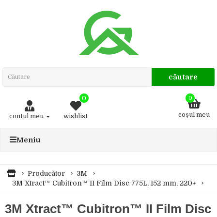
căutare
0
0
coşul meu
contul meu
wishlist
Meniu
Producător
3M
3M Xtract™ Cubitron™ II Film Disc 775L, 152 mm, 220+
3M Xtract™ Cubitron™ II Film Disc